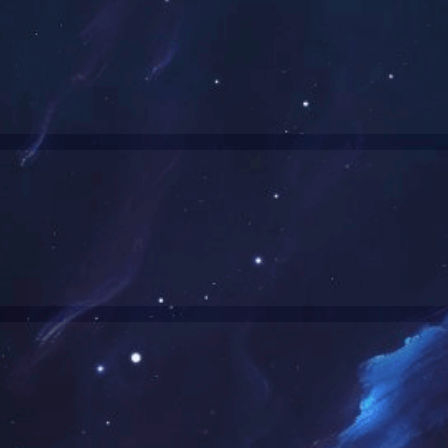
！
"小儿咳喘保健贴" 的搜索结