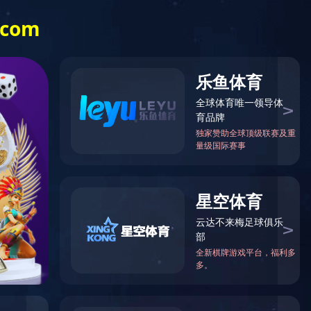
告发布
客户留言
开云体云app登录入
123
123
123
口-开云（中国）