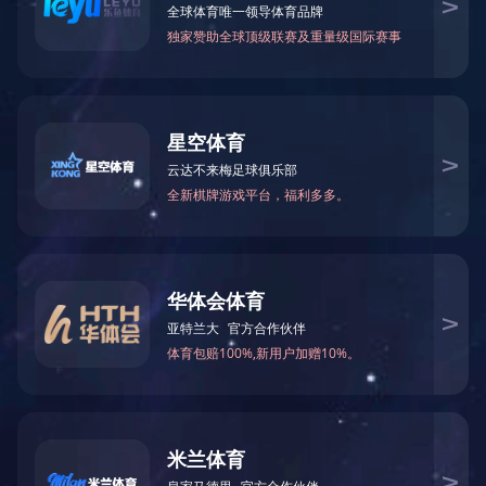
万仁药业：万民为先，以仁为本！