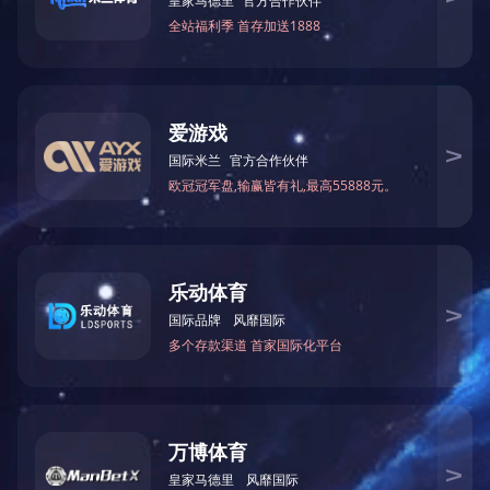
姓 名：
电 话：
邮 箱：
内 容：
验证码：