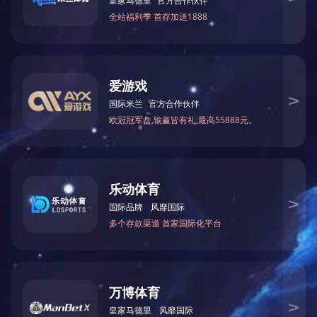
年也过完
现
感情告诉你，不要以为你
你不行的时候，什
二十不勤，
二十勤奋，三