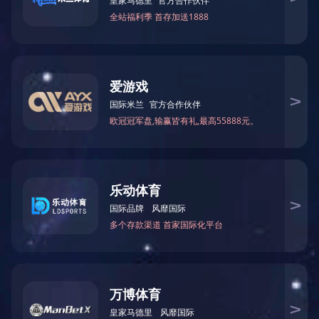
来源：
冬病夏治是我国传统中医药疗法中的特色疗法，它是根据《素问
·四
指对于一些在冬季容易发生或加重的疾病，在夏季给予针对性的治疗
常用的治疗方法包括穴位帖敷、针刺、药物内服等，疾病的目的。